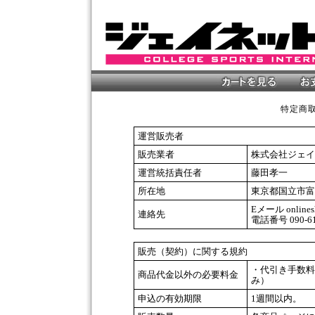
特定商
運営販売者
販売業者
株式会社ジェイ
運営統括責任者
藤田孝一
所在地
東京都国立市富士見
Eメール onlinesh
連絡先
電話番号 090
販売（契約）に関する規約
・代引き手数料
商品代金以外の必要料金
み）
申込の有効期限
1週間以内。