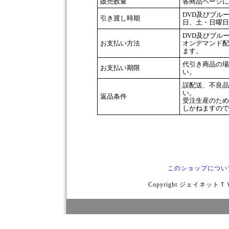
販売数量
各商品ページに
DVD及びブル
引き渡し時期
日、土・日曜日
DVD及びブル
お支払い方法
オンデマンド配
ます。
代引き商品の場
お支払い期限
い。
誤配送、不良品
い。
返品条件
受注生産のため
しかねますので
このショップについ
Copyright ジェイネットＴＶ