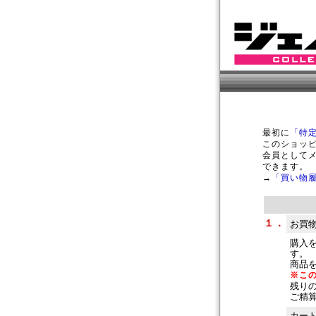
最初に
「特
このショッ
会員として
できます。
→
「買い物
１．
お買
購入
す。
商品
※こ
残り
ご精
カー