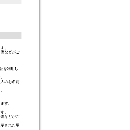
ます。
不備などがご
認証を利用し
す。
義人のお名前
い。
。
ります。
ます。
不備などがご
表示された場