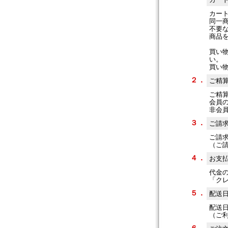
カー
同一
不要
商品
買い
い。
買い
２．
ご精
ご精
会員
非会
３．
ご請
ご請
（ご
４．
お支
代金
「ク
５．
配送
配送
（ご