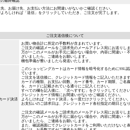
文の最終確認
求先、お届け先、お支払い方法にお間違いがないかご確認ください。
がよろしければ「送信」をクリックしていただき、ご注文が完了します。
ご注文送信後について
お買い物合計に所定の手数料が含まれています。
ご注文の確認メールをご請求先のメールアドレス宛にお送りし
万が一このメールがお手元に届かない場合や、内容に間違い・
ざいましたら、ご連絡をお願いします。
梱包準備が整いましたら発送いたします。
このショッピングカートはカード情報を暗号化するためにSSL
ています。
ご注文を送信後に、クレジットカード情報をご記入いただきま
カードの種類、お支払い回数、カード番号、カード期限、ご名
を、カードに記載されている通りにご記入ください。
すべての欄を記入後に、「次へすすむ」をクリックしてくださ
クレジットカード情報にお間違いがないかご確認ください。
カード決済
よろしければ「カード決済」を一度だけクリックしてください
お支払いのご請求日は、クレジットカード各社指定の期日とな
ご注文の確認メールをご請求先のメールアドレス宛にお送りし
万が一このメールがお手元に届かない場合や、内容に間違い・
ざいましたら、ご連絡をお願いします。
また、確認画面にてクレジットカードをご利用いただけないと
合には、お手数ですがご連絡をお願いします。