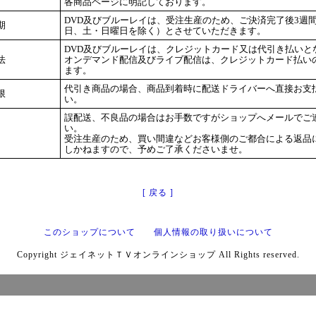
各商品ページに明記しております。
DVD及びブルーレイは、受注生産のため、ご決済完了後3週
期
日、土・日曜日を除く）とさせていただきます。
DVD及びブルーレイは、クレジットカード又は代引き払いと
法
オンデマンド配信及びライブ配信は、クレジットカード払い
ます。
代引き商品の場合、商品到着時に配送ドライバーへ直接お支
限
い。
誤配送、不良品の場合はお手数ですがショップへメールでご
い。
受注生産のため、買い間違などお客様側のご都合による返品
しかねますので、予めご了承くださいませ。
[ 戻る ]
このショップについて
個人情報の取り扱いについて
Copyright ジェイネットＴＶオンラインショップ All Rights reserved.