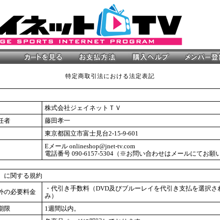
特定商取引法における法定表記
株式会社ジェイネットＴＶ
任者
藤田孝一
東京都国立市富士見台2-15-9-601
Eメール onlineshop@jnet-tv.com
電話番号 090-6157-5304（※お問い合わせはメールにてお
）に関する規約
・代引き手数料（DVD及びブルーレイを代引き支払を選択さ
外の必要料金
み）
期限
1週間以内。