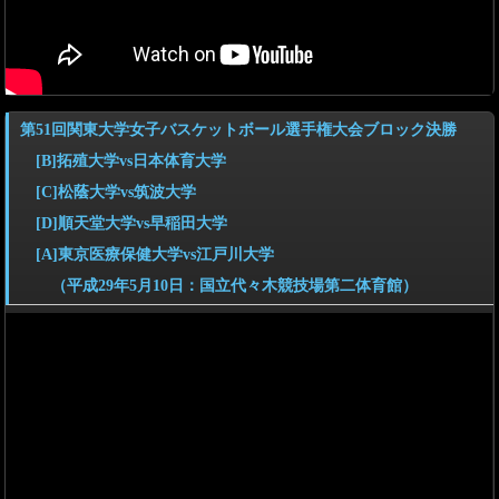
第51回関東大学女子バスケットボール選手権大会ブロック決勝
[B]拓殖大学vs日本体育大学
[C]松蔭大学vs筑波大学
[D]順天堂大学vs早稲田大学
[A]東京医療保健大学vs江戸川大学
（平成29年5月10日：国立代々木競技場第二体育館）