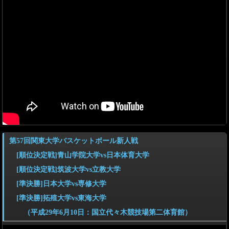
第57回関東大学バスケットボール新人戦
[順位決定戦]青山学院大学vs日本体育大学
[順位決定戦]筑波大学vs立教大学
[準決勝]日本大学vs専修大学
[準決勝]拓殖大学vs東海大学
（平成29年6月10日：国立代々木競技場第二体育館）