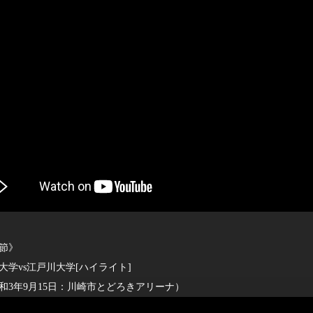
2節》
学vs江戸川大学[ハイライト]
年9月15日：川崎市とどろきアリーナ）