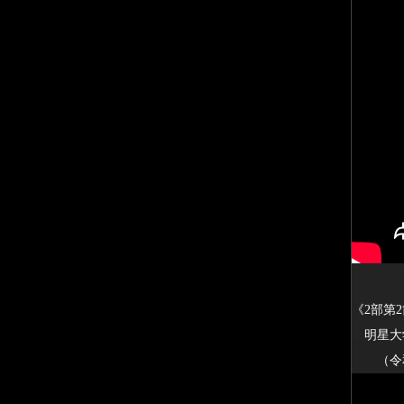
《2部第
明星大学
（令和3