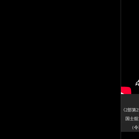
《2部第
国士舘大
（令和3