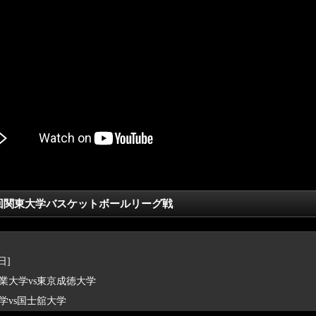
7回関東大学バスケットボールリーグ戦
日]
大学vs東京成徳大学
vs国士舘大学