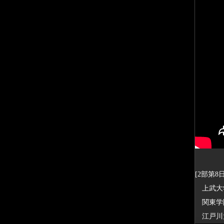
[2部第8日
上武大学
関東学院
江戸川大