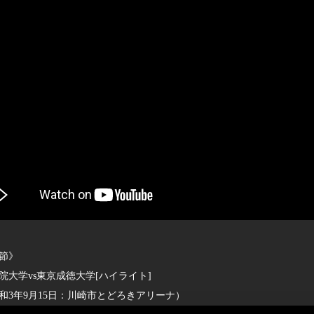
2節》
大学vs東京成徳大学[ハイライト]
年9月15日：川崎市とどろきアリーナ）