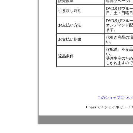
販売数量
各商品ページに
DVD及びブル
引き渡し時期
日、土・日曜日
DVD及びブル
お支払い方法
オンデマンド配
ます。
代引き商品の場
お支払い期限
い。
誤配送、不良品
い。
返品条件
受注生産のため
しかねますので
このショップについ
Copyright ジェイネットＴＶ