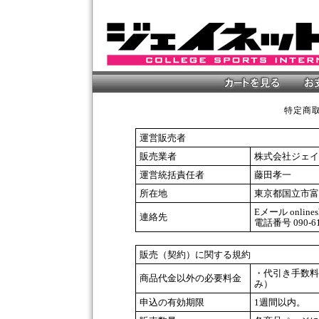
特定商
運営販売者
販売業者
株式会社ジェイ
運営統括責任者
藤田孝一
所在地
東京都国立市富士見
Eメール onlinesh
連絡先
電話番号 090
販売（契約）に関する規約
・代引き手数料
商品代金以外の必要料金
み）
申込の有効期限
1週間以内。