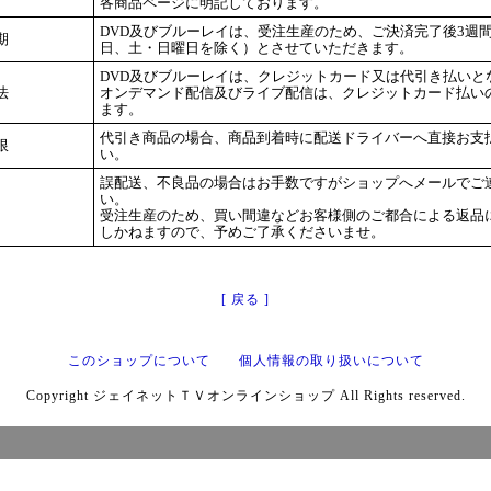
各商品ページに明記しております。
DVD及びブルーレイは、受注生産のため、ご決済完了後3週
期
日、土・日曜日を除く）とさせていただきます。
DVD及びブルーレイは、クレジットカード又は代引き払いと
法
オンデマンド配信及びライブ配信は、クレジットカード払い
ます。
代引き商品の場合、商品到着時に配送ドライバーへ直接お支
限
い。
誤配送、不良品の場合はお手数ですがショップへメールでご
い。
受注生産のため、買い間違などお客様側のご都合による返品
しかねますので、予めご了承くださいませ。
[ 戻る ]
このショップについて
個人情報の取り扱いについて
Copyright ジェイネットＴＶオンラインショップ All Rights reserved.