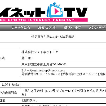
特定商取引法における法定表記
株式会社ジェイネットＴＶ
任者
藤田孝一
東京都国立市富士見台2-15-9-601
Eメール onlineshop@jnet-tv.com
電話番号 090-6157-5304（※お問い合わせはメールにてお
）に関する規約
・代引き手数料（DVD及びブルーレイを代引き支払を選択さ
外の必要料金
み）
期限
1週間以内。