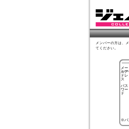
メンバーの方は、
てください。
メー
ルア
ドレ
ス
パス
ワー
ド
※パ