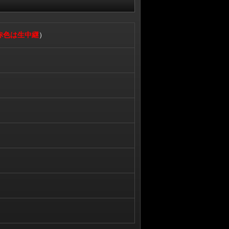
赤色は生中継
）