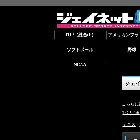
TOP（総合ch）
アメリカンフッ
ソフトボール
野球
NCAA
ジェ
こちらに
TOP（総
テニス