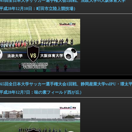
6 第65回全日本大学サッカー選手権大会2回戦、法政大学vs大阪体育大学
28年12月10日：町田市立陸上競技場）
6 第65回全日本大学サッカー選手権大会1回戦、静岡産業大学vsIPU・環太
28年12月7日：味の素フィールド西が丘）